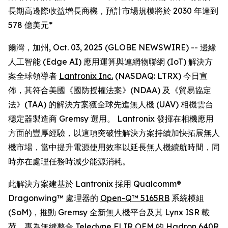
長期高邊際收益增長商機，預計市場規模將於 2030 年達到
578 億美元*
爾灣，加州, Oct. 03, 2025 (GLOBE NEWSWIRE) -- 邊緣
人工智能 (Edge AI) 應用運算與連網物聯網 (IoT) 解決方
案全球領導者
Lantronix Inc.
(NASDAQ: LTRX) 今日宣
佈，其符合美國《國防授權法案》(NDAA) 及《貿易協定
法》(TAA) 的解決方案獲全球先進無人機 (UAV) 相機雲台
穩定器製造商 Gremsy 選用。 Lantronix 發揮在相機應用
方面的豐厚經驗，以這項突破性解決方案持續加快拓展無人
機市場，當中提升電源使用效率以延長無人機續航時間，同
時亦在處理任務時減少能源消耗。
此解決方案建基於 Lantronix 採用 Qualcomm®
Dragonwing™ 處理器的
Open-Q™ 5165RB
系統模組
(SoM)，推動 Gremsy 全新無人機平台及其 Lynx ISR 載
荷，專為無縫整合 Teledyne FLIR OEM 的 Hadron 640R