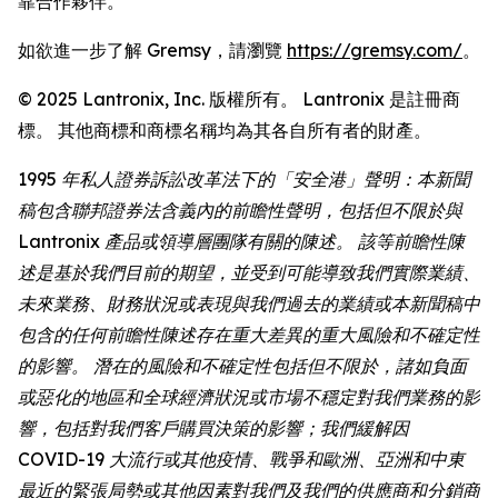
靠合作夥伴。
如欲進一步了解 Gremsy，請瀏覽
https://gremsy.com/
。
© 2025 Lantronix, Inc. 版權所有。 Lantronix 是註冊商
標。 其他商標和商標名稱均為其各自所有者的財產。
1995 年私人證券訴訟改革法下的「安全港」聲明：本新聞
稿包含聯邦證券法含義內的前瞻性聲明，包括但不限於與
Lantronix 產品或領導層團隊有關的陳述。 該等前瞻性陳
述是基於我們目前的期望，並受到可能導致我們實際業績、
未來業務、財務狀況或表現與我們過去的業績或本新聞稿中
包含的任何前瞻性陳述存在重大差異的重大風險和不確定性
的影響。 潛在的風險和不確定性包括但不限於，諸如負面
或惡化的地區和全球經濟狀況或市場不穩定對我們業務的影
響，包括對我們客戶購買決策的影響；我們緩解因
COVID-19 大流行或其他疫情、戰爭和歐洲、亞洲和中東
最近的緊張局勢或其他因素對我們及我們的供應商和分銷商