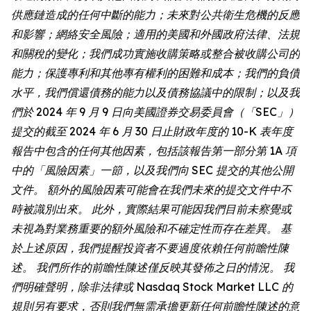
供應鏈造成的任何中斷的能力；未來對公共衛生危機的反應
和影響；網絡安全風險；適用的美國和外國政府法律、法規
和關稅的變化；我們成功實施收購策略或整合被收購公司的
能力；保護專利和其他專有權利的困難和成本；我們的負債
水平，我們償還債務的能力以及債務協議中的限制；以及我
們於 2024 年 9 月 9 日向美國證券交易委員會（「SEC」）
提交的截至 2024 年 6 月 30 日止財政年度的 10-K 表年度
報告中包含的任何其他因素，包括該報告第一部分第 1A 項
中的「風險因素」一節，以及我們向 SEC 提交的其他公開
文件。 額外的風險因素可能會在我們未來的提交文件中不
時被識別出來。 此外，實際結果可能因我們目前未察覺或
未視為對業務重要的額外風險和不確定性而存在差異。 基
於上述原因，我們提醒投資者不要過度依賴任何前瞻性陳
述。 我們所作的前瞻性陳述僅反映其發佈之日的情況。 我
們明確聲明，除非法律或 Nasdaq Stock Market LLC 的
規則另有要求，否則我們無需承擔更新任何前瞻性陳述的意