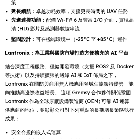
策
延長續航
：卓越功耗效率，支援更長時間的 UAV 任務
先進連接功能
：配備 Wi-Fi® 6 及豐富 I/O 介面，實現高
清 (HD) 影片及感測器數據串流
堅固設計
：可在極端環境中（-25°C 至 +85°C）運作
Lantronix：為工業與國防市場打造方便擴充的 AI 平台
結合深度工程服務、穩健開發環境（支援 ROS2 及 Docker
等技術）以及持續擴張的邊緣 AI 和 IoT 佈局之下，
Lantronix 在國防與商用無人機應用領域佔據獨特優勢，能
夠推動高邊際收益增長。 這項 Gremsy 合作夥伴關係鞏固
Lantronix 作為全球原廠設備製造商 (OEM) 可靠 AI 運算
供應商的地位，並彰顯公司對下列重點的長期增長策略執行
成果：
安全合規的嵌入式運算